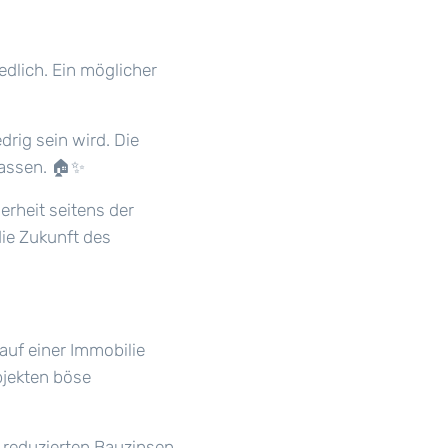
edlich. Ein möglicher
rig sein wird. Die
fassen.
🏠✨
rheit seitens der
ie Zukunft des
Kauf einer Immobilie
bjekten böse
 reduzierten Bauzinsen