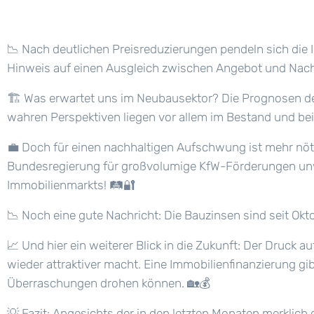
📉
Nach deutlichen Preisreduzierungen pendeln sich die I
Hinweis auf einen Ausgleich zwischen Angebot und Nac
🏗️
Was erwartet uns im Neubausektor? Die Prognosen deu
wahren Perspektiven liegen vor allem im Bestand und be
💼
Doch für einen nachhaltigen Aufschwung ist mehr nöti
Bundesregierung für großvolumige KfW-Förderungen unver
Immobilienmarkts!
🛤️🔐
📉
Noch eine gute Nachricht: Die Bauzinsen sind seit O
📈
Und hier ein weiterer Blick in die Zukunft: Der Druck a
wieder attraktiver macht. Eine Immobilienfinanzierung g
Überraschungen drohen können.
🏡💰
💡
Fazit: Angesichts der in den letzten Monaten merklic