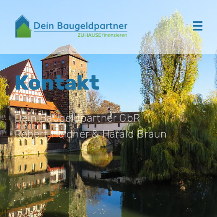
Kontakt
Dein Baugeldpartner GbR
Robert Heidner & Harald Braun