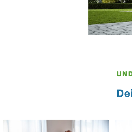
UND
De