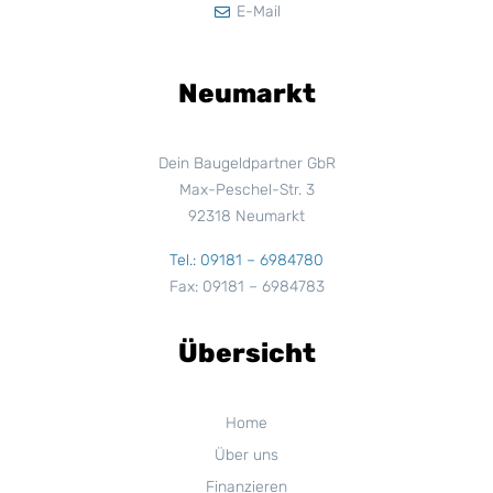
E-Mail
Neumarkt
Dein Baugeldpartner GbR
Max-Peschel-Str. 3
92318 Neumarkt
Tel.: 09181 – 6984780
Fax: 09181 – 6984783
Übersicht
Home
Über uns
Finanzieren