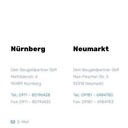
Nürnberg
Neumarkt
Dein Baugeldpartner GbR
Dein Baugeldpartner GbR
Mathildenstr. 4
Max-Peschel-Str. 3
90489 Nürnberg
92318 Neumarkt
Tel.: 0911 – 80196428
Tel.: 09181 – 6984780
Fax: 0911 – 80196430
Fax: 09181 – 6984783
E-Mail