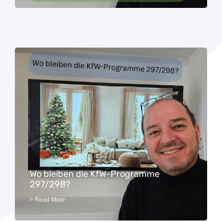
Wo bleiben die KfW-Programme
297/298?
> Read More