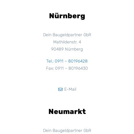
Nürnberg
Dein Baugeldpartner GbR
Mathildenstr. 4
90489 Nürnberg
Tel.: 0911 – 80196428
Fax: 0911 – 80196430
E-Mail
Neumarkt
Dein Baugeldpartner GbR